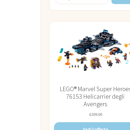
LEGO® Marvel Super Heroe
76153 Helicarrier degli
Avengers
£
209.00
Vedi l’offerta