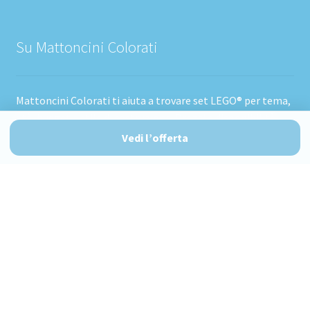
Su Mattoncini Colorati
Mattoncini Colorati ti aiuta a trovare set LEGO® per tema,
età, budget e stile di costruzione. Prezzi e disponibilità
possono cambiare.
Vedi l’offerta
© Mattoncini Colorati 2026